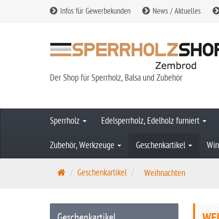
Infos für Gewerbekunden
News / Aktuelles
Der Shop für Sperrholz, Balsa und Zubehör
Sperrholz
Edelsperrholz, Edelholz furniert
Zubehör, Werkzeuge
Geschenkartikel
Win
S
Geschenkartikel
Weihnachten
t
a
r
WE
Geschenkartikel