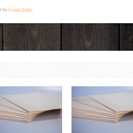
d by
Froala Editor