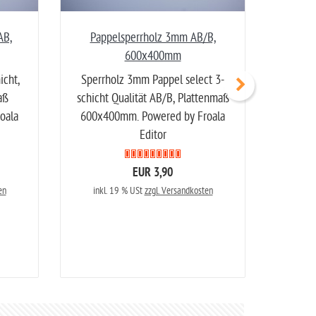
AB,
Pappelsperrholz 3mm AB/B,
Pap
600x400mm
icht,
Sperrholz 3mm Pappel select 3-
Sperrh
aß
schicht Qualität AB/B, Plattenmaß
Qua
oala
600x400mm. Powered by Froala
300x300
Editor
geeigne
EUR 3,90
en
inkl. 19 % USt
zzgl. Versandkosten
inkl